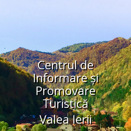
Centrul de
Informare și
Promovare
Turistică
Valea Ierii