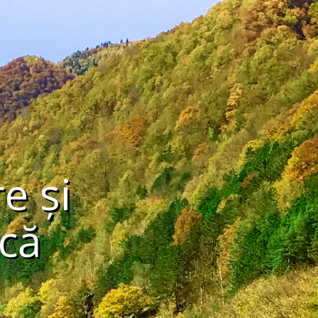
e și
că