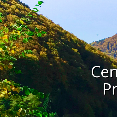
Cen
P