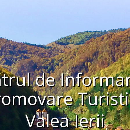
trul de Informar
romovare Turisti
Valea Ierii