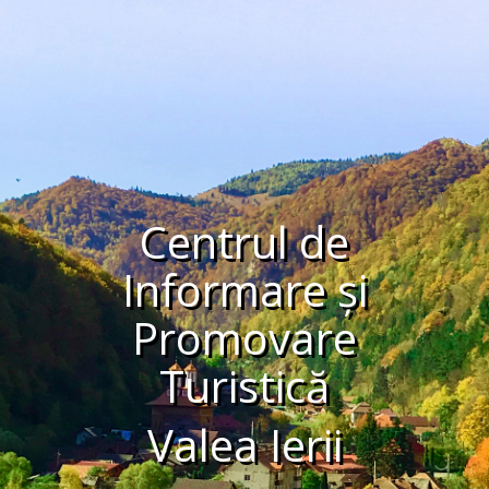
Centrul de
Informare și
Promovare
Turistică
Valea Ierii