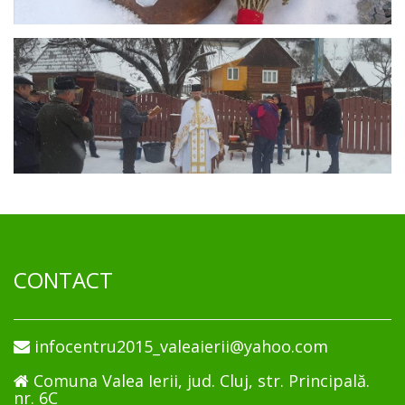
CONTACT
infocentru2015_valeaierii@yahoo.com
Comuna Valea Ierii, jud. Cluj, str. Principală.
nr. 6C