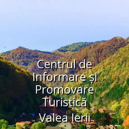
Centrul de
Informare și
Promovare
Turistică
Valea Ierii