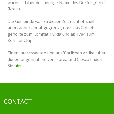
waren—daher der heutige Name des Dorfes „Cerc“
(Kreis).
Die Gemeinde war zu dieser Zeit nicht offiziell
anerkannt oder abgegrenzt, doch das Gebiet
gehörte zum Komitat Turda und ab 1784 zum
Komitat Cluj.
Einen interessanten und ausführlichen Artikel über
die Gefangennahme von Horea und Cloșca finden
Sie
hier
.
CONTACT