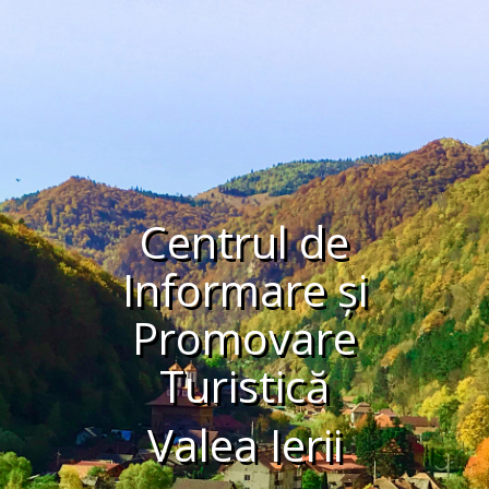
Centrul de
Informare și
Promovare
Turistică
Valea Ierii