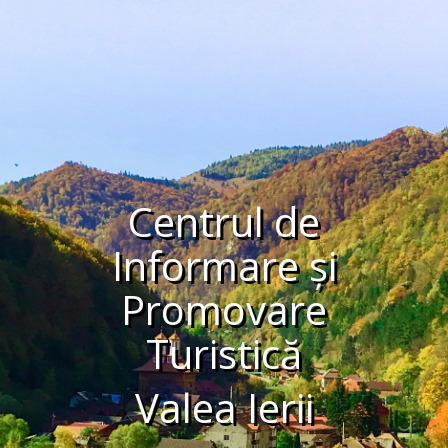
Centrul de
Informare și
Promovare
Turistică
Valea Ierii