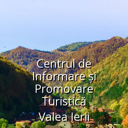
Centrul de
Informare și
Promovare
Turistică
Valea Ierii