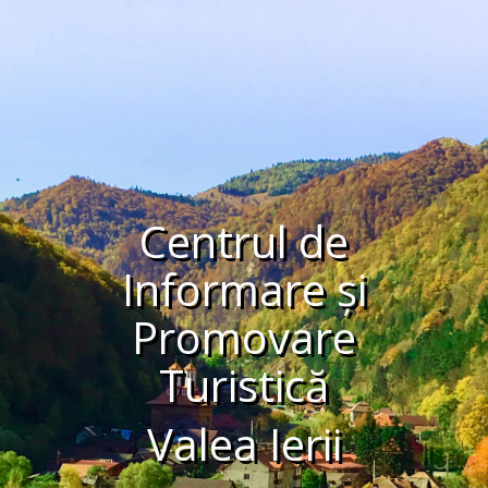
Centrul de
Informare și
Promovare
Turistică
Valea Ierii