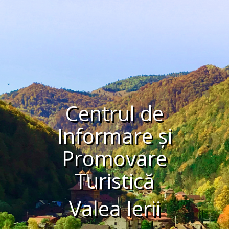
Centrul de
Informare și
Promovare
Turistică
Valea Ierii