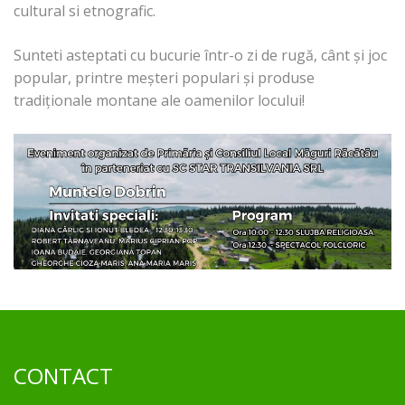
cultural si etnografic.
Sunteti asteptati cu bucurie într-o zi de rugă, cânt și joc
popular, printre meșteri populari și produse
tradiționale montane ale oamenilor locului!
CONTACT