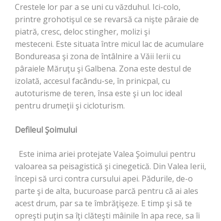
Crestele lor par a se uni cu văzduhul. Ici-colo,
printre grohotişul ce se revarsă ca nişte pâraie de
piatră, cresc, deloc stingher, molizi şi
mesteceni. Este situata între micul lac de acumulare
Bondureasa şi zona de întâlnire a Văii Ierii cu
pâraiele Măruţu şi Galbena. Zona este destul de
izolată, accesul facându-se, în prinicpal, cu
autoturisme de teren, însa este şi un loc ideal
pentru drumeţii şi cicloturism.
Defileul Şoimului
Este inima ariei protejate Valea Şoimului pentru
valoarea sa peisagistică şi cinegetică. Din Valea Ierii,
începi să urci contra cursului apei. Pădurile, de-o
parte şi de alta, bucuroase parcă pentru că ai ales
acest drum, par sa te îmbrăţişeze. E timp şi să te
opreşti puţin sa îţi clăteşti mâinile în apa rece, sa îi