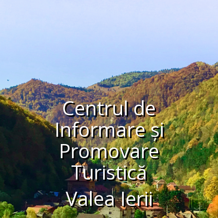
Centrul de
Informare și
Promovare
Turistică
Valea Ierii