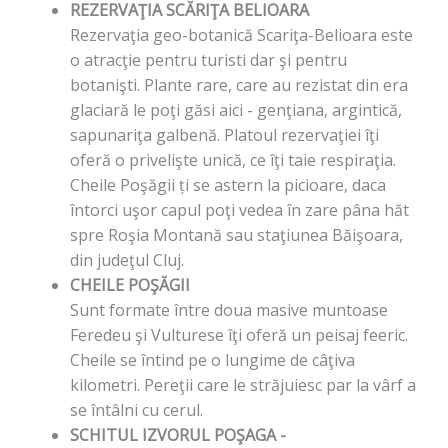
REZERVAŢIA SCĂRIŢA BELIOARA
Rezervaţia geo-botanică Scariţa-Belioara este
o atracţie pentru turisti dar şi pentru
botanişti. Plante rare, care au rezistat din era
glaciară le poţi găsi aici - genţiana, argintică,
sapunariţa galbenă. Platoul rezervaţiei îţi
oferă o privelişte unică, ce îţi taie respiraţia.
Cheile Poşăgii ți se astern la picioare, daca
întorci uşor capul poţi vedea în zare pâna hăt
spre Roşia Montană sau staţiunea Băişoara,
din judeţul Cluj.
CHEILE POŞĂGII
Sunt formate între doua masive muntoase
Feredeu şi Vulturese îţi oferă un peisaj feeric.
Cheile se întind pe o lungime de câţiva
kilometri. Pereţii care le străjuiesc par la vârf a
se întâlni cu cerul.
SCHITUL IZVORUL POŞAGA -