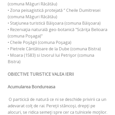
(comuna Măguri Răcătău)
• Zona peisagistică protejată “ Cheile Dumitresei
(comuna Măguri Răcătău)
• Staţiunea turistică Băişoara (comuna Băişoara)
• Rezervaţia naturală geo-botanică "Scăriţa Belioara
(comuna Poşaga)"
• Cheile Poşăgii (comuna Poşaga)
• Pietrele Cântătoare de la Dube (comuna Bistra)
• Moara (1583) si Izvorul lui Petrişor (comuna
Bistra)
OBIECTIVE TURISTICE VALEA IERII
Acumularea Bondureasa
O particică de natură ce ni se deschide privirii ca un
adevarat colţ de rai. Pereţii stâncoşi, drepţi pe
alocuri, se ridica semeţi spre cer ca tulnicele moţilor.