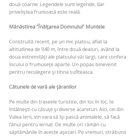
două coarne. Legendele sunt legende, dar
priveliştea frumoasă este reală.
Mănăstirea “Înălţarea Domnului” Muntele
Construită recent, pe un mic platou, aflat la
altitudinea de 940 m, între două dealuri, având la
doua extremităţi ale platoului văi largi, care confera
locului o frumuseţe aparte. Un popas binevenit
pentru reculegere şi tihna suflteasca.
Cătunele de vară ale ţăranilor
Pe multe din traseele turistice, din loc în loc, te
întâlneşti cu căsuţe şi diverse acareturi. Aici, cei din
Valea Ierii, vin vara să îşi pască animalele, să facă
fânul pentru iernat. De multe ori rămân cu
săptămânile în aceste aşezari. Pe vremuri, străbunii