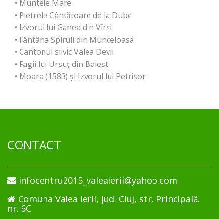
• Muntele Mare
• Pietrele Cântătoare de la Dube
• Izvorul lui Ganea din Vîrși
• Fântâna Spiruli din Munceloasa
• Cantonul silvic Valea Devii
• Fagii lui Ursuț din Baiesti
• Moara (1583) și Izvorul lui Petrișor
CONTACT
infocentru2015_valeaierii@yahoo.com
Comuna Valea Ierii, jud. Cluj, str. Principală.
nr. 6C