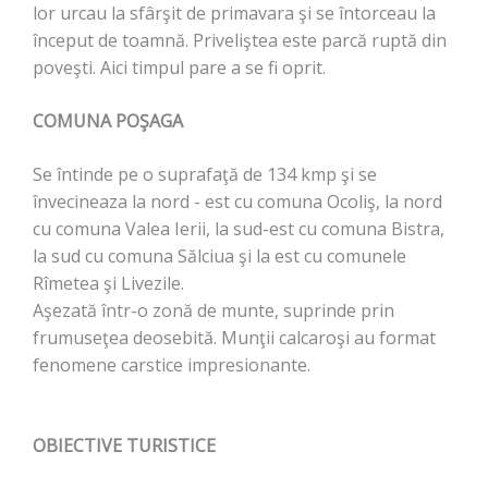
lor urcau la sfârşit de primavara şi se întorceau la
început de toamnă. Priveliştea este parcă ruptă din
poveşti. Aici timpul pare a se fi oprit.
COMUNA POŞAGA
Se întinde pe o suprafaţă de 134 kmp şi se
învecineaza la nord - est cu comuna Ocoliş, la nord
cu comuna Valea Ierii, la sud-est cu comuna Bistra,
la sud cu comuna Sălciua şi la est cu comunele
Rîmetea şi Livezile.
Aşezată într-o zonă de munte, suprinde prin
frumuseţea deosebită. Munţii calcaroşi au format
fenomene carstice impresionante.
OBIECTIVE TURISTICE