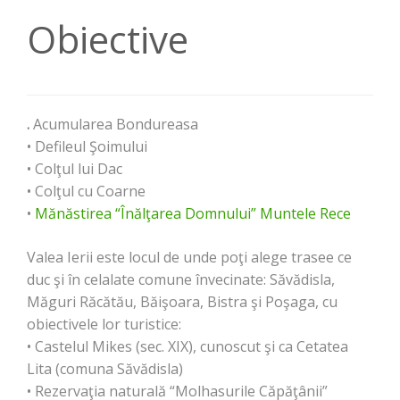
Obiective
.
Acumularea Bondureasa
• Defileul Şoimului
• Colţul lui Dac
• Colţul cu Coarne
•
Mănăstirea “Înălţarea Domnului” Muntele Rece
Valea Ierii este locul de unde poţi alege trasee ce
duc şi în celalate comune învecinate: Săvădisla,
Măguri Răcătău, Băişoara, Bistra şi Poşaga, cu
obiectivele lor turistice:
• Castelul Mikes (sec. XIX), cunoscut şi ca Cetatea
Lita (comuna Săvădisla)
• Rezervaţia naturală “Molhasurile Căpăţânii”