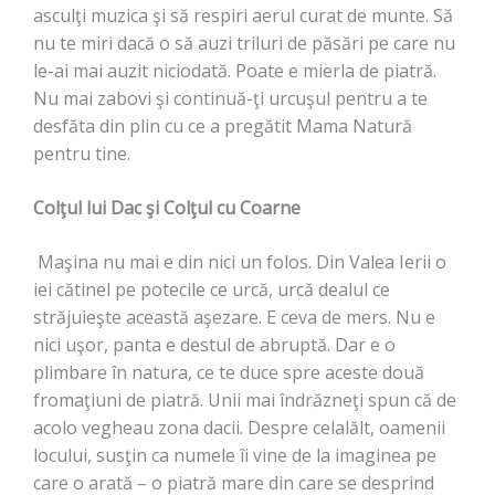
asculţi muzica şi să respiri aerul curat de munte. Să
nu te miri dacă o să auzi triluri de păsări pe care nu
le-ai mai auzit niciodată. Poate e mierla de piatră.
Nu mai zabovi şi continuă-ţi urcuşul pentru a te
desfăta din plin cu ce a pregătit Mama Natură
pentru tine.
Colţul lui Dac şi Colţul cu Coarne
Maşina nu mai e din nici un folos. Din Valea Ierii o
iei cătinel pe potecile ce urcă, urcă dealul ce
străjuieşte această aşezare. E ceva de mers. Nu e
nici uşor, panta e destul de abruptă. Dar e o
plimbare în natura, ce te duce spre aceste două
fromaţiuni de piatră. Unii mai îndrăzneţi spun că de
acolo vegheau zona dacii. Despre celalălt, oamenii
locului, susţin ca numele îi vine de la imaginea pe
care o arată – o piatră mare din care se desprind