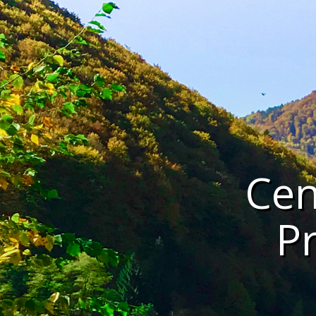
Cen
P