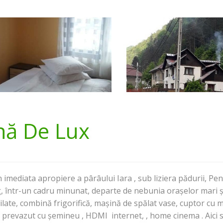
nă De Lux
 imediata apropiere a pârâului Iara , sub liziera pădurii, Pe
, într-un cadru minunat, departe de nebunia orașelor mari 
late, combină frigorifică, mașină de spălat vase, cuptor cu m
on prevazut cu șemineu , HDMI internet, , home cinema . Aici s