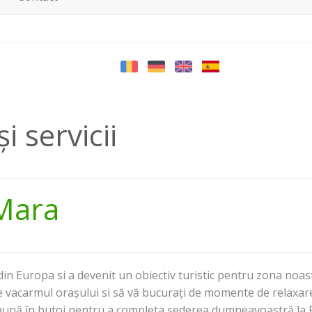
i servicii
Mara
in Europa si a devenit un obiectiv turistic pentru zona noa
vacarmul orașului si să vă bucurați de momente de relaxare a
saună în butoi pentru a completa șederea dumneavoastră la P