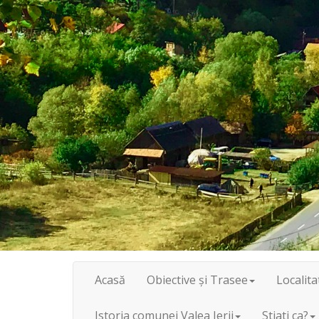
Acasă
Obiective și Trasee
Localita
Istoria comunei Valea Ierii
Stiati ca?