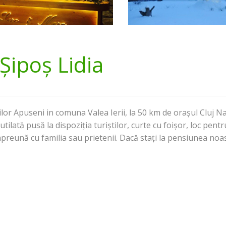
 Șipoș Lidia
ților Apuseni in comuna Valea Ierii, la 50 km de orașul Cluj
 utilată pusă la dispoziția turiștilor, curte cu foișor, loc pe
mpreună cu familia sau prietenii. Dacă stați la pensiunea noas