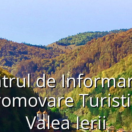
trul de Informar
romovare Turisti
Valea Ierii