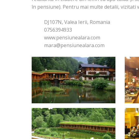
în pensiune). Pentru mai multe detalii, vizitati 
DJ107N, Valea Ierii, Romania
0756394933
www.pensiunealara.com
mara@pensiunealara.com