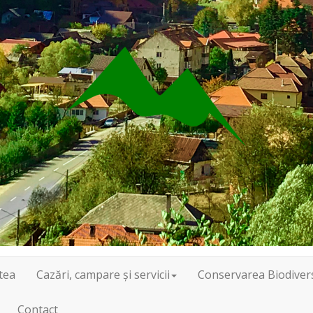
tea
Cazări, campare și servicii
Conservarea Biodivers
Contact