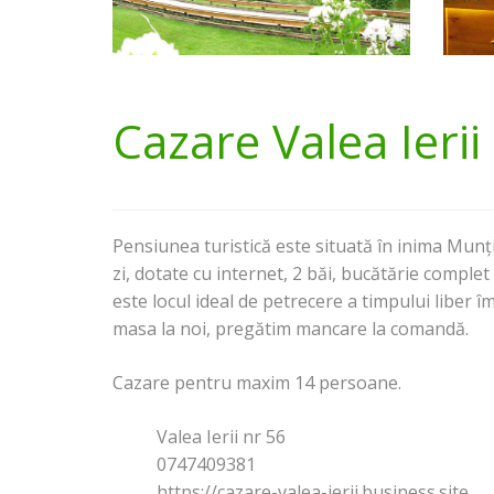
Cazare Valea Ierii
Pensiunea turistică este situată în inima Mun
zi, dotate cu internet, 2 băi, bucătărie complet
este locul ideal de petrecere a timpului liber î
masa la noi, pregătim mancare la comandă.
Cazare pentru maxim 14 persoane.
Valea Ierii nr 56
0747409381
https://cazare-valea-ierii.business.site