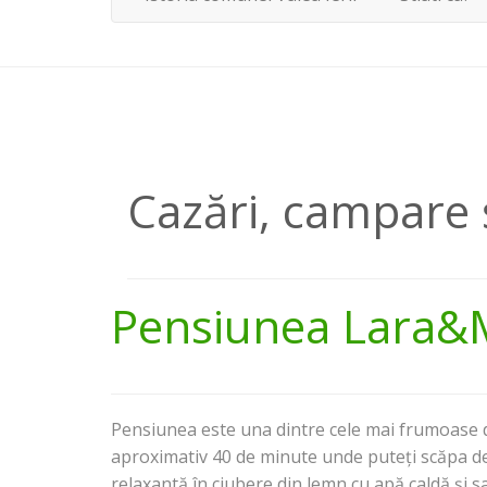
Cazări, campare ș
Pensiunea Lara&
Pensiunea este una dintre cele mai frumoase d
aproximativ 40 de minute unde puteți scăpa de 
relaxantă în ciubere din lemn cu apă caldă și 