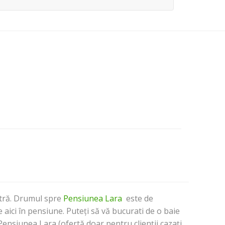
stră. Drumul spre
Pensiunea Lara
este de
ici în pensiune. Puteți să vă bucurati de o baie
ensiunea Lara (ofertă doar pentru clienții cazați