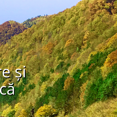
e și
că